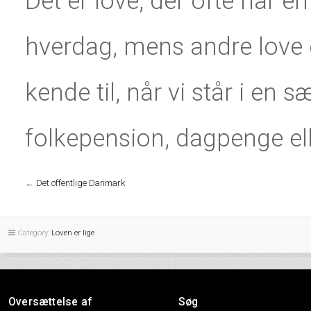
Det er love, der ofte har en
hverdag, mens andre love e
kende til, når vi står i en s
folkepension, dagpenge ell
←
Det offentlige Danmark
Category:
Loven er lige
Oversættelse af
Søg