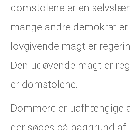
domstolene er en selvstæn
mange andre demokratier –
lovgivende magt er reger
Den udøvende magt er re
er domstolene.
Dommere er uafhængige af p
der søges på baggrund af u