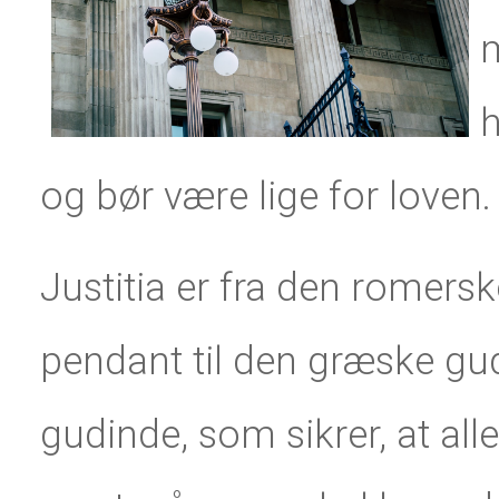
m
h
og bør være lige for loven.
Justitia er fra den romers
pendant til den græske gu
gudinde, som sikrer, at al