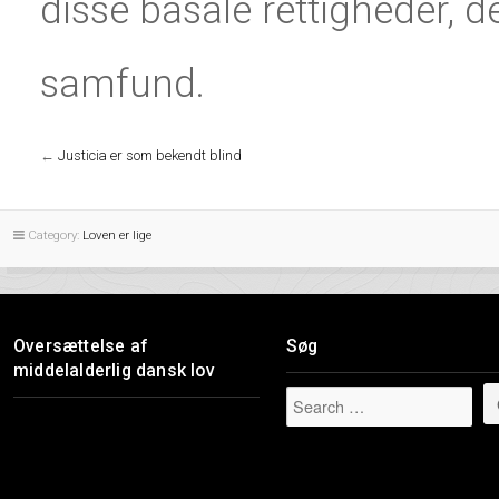
disse basale rettigheder, d
samfund.
←
Justicia er som bekendt blind
Category:
Loven er lige
Oversættelse af
Søg
middelalderlig dansk lov
Videoafspiller