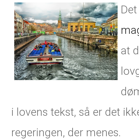
Det
ma
at d
lov
døm
i lovens tekst, så er det 
regeringen, der menes.