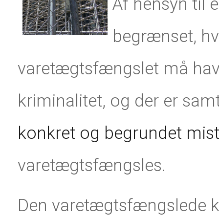
Af hensyn til 
begrænset, hv
varetægtsfængslet må have
kriminalitet, og der er sam
konkret og begrundet mis
varetægtsfængsles.
Den varetægtsfængslede kan