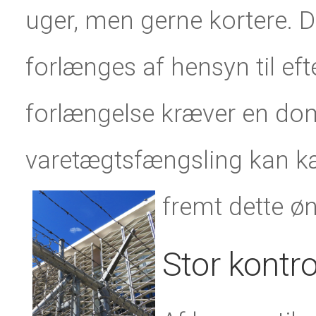
uger, men gerne kortere.
forlænges af hensyn til ef
forlængelse kræver en do
varetægtsfængsling kan kær
fremt dette ø
Stor kontro