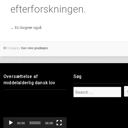
efterforskningen.
←
EU lovgiver også
Category:
Kan ikke gradbøjes
Oversættelse af
Søg
middelalderlig dansk lov
Videoafspiller
00:00
06:08