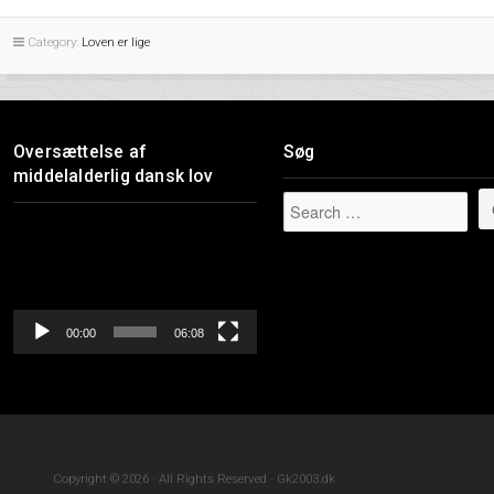
Category:
Loven er lige
Oversættelse af
Søg
middelalderlig dansk lov
Videoafspiller
00:00
06:08
Copyright © 2026 · All Rights Reserved · Gk2003.dk