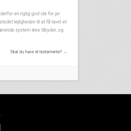
 derfor en rigtig god idé for jer
edet lejligheden til at få lavet et
værende system ikke tilbyder, og
Skal du have et testamente?
→