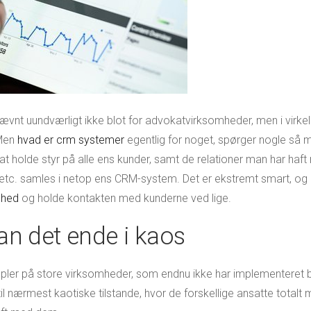
nt uundværligt ikke blot for advokatvirksomheder, men i virkelig
 Men
hvad er crm systemer
egentlig for noget, spørger nogle så 
 at holde styr på alle ens kunder, samt de relationer man har h
r etc. samles i netop ens CRM-system. Det er ekstremt smart, og 
mhed
og holde kontakten med kunderne ved lige.
n det ende i kaos
empler på store virksomheder, som endnu ikke har implementeret 
til nærmest kaotiske tilstande, hvor de forskellige ansatte totalt 