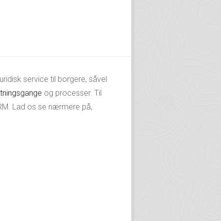
ridisk service til borgere, såvel
etningsgange
og processer. Til
CRM. Lad os se nærmere på,