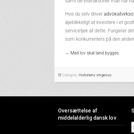
samt de interaktioner man har h
Hvis du selv driver
advokatvirks
øjeblikkeligt at investere i et god
servicetjek af dette. Fungerer d
som konkurrenters på den anden s
←
Med lov skal land bygges
Category:
Historiens vingesus
Oversættelse af
middelalderlig dansk lov
Videoafspiller