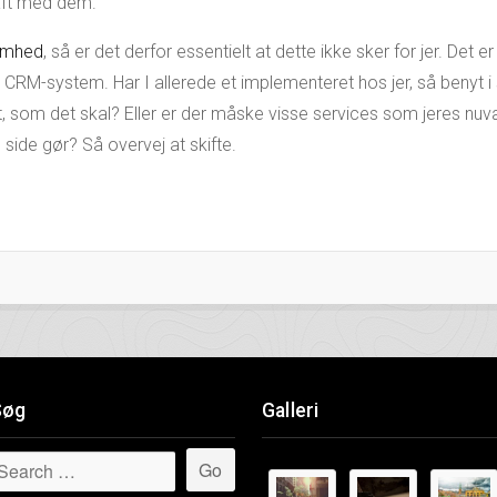
aft med dem.
omhed
, så er det derfor essentielt at dette ikke sker for jer. Det er
t CRM-system. Har I allerede et implementeret hos jer, så benyt i st
et, som det skal? Eller er der måske visse services som jeres nu
ide gør? Så overvej at skifte.
Søg
Galleri