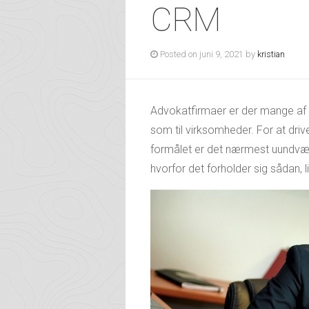
CRM
Posted on juni 9, 2021 by
kristian
Advokatfirmaer er der mange af her
som til virksomheder. For at driv
formålet er det nærmest uundvær
hvorfor det forholder sig sådan, l