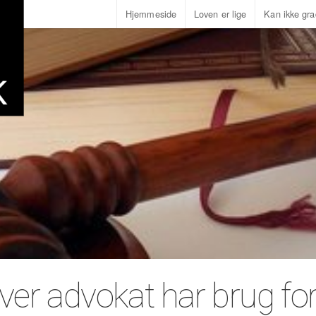
Hjemmeside
Loven er lige
Kan ikke gra
er advokat har brug for