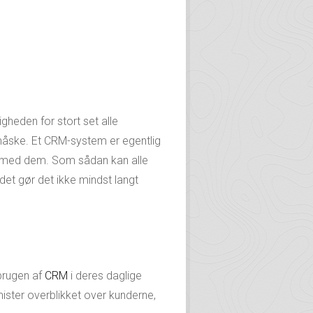
heden for stort set alle
måske. Et CRM-system er egentlig
aft med dem. Som sådan kan alle
det gør det ikke mindst langt
brugen af
CRM
i deres daglige
mister overblikket over kunderne,