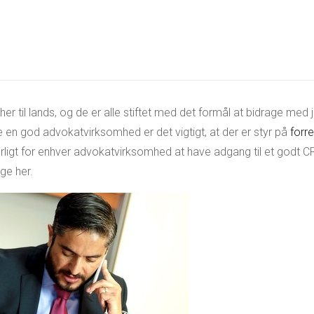
 til lands, og de er alle stiftet med det formål at bidrage med ju
e en god advokatvirksomhed er det vigtigt, at der er styr på
forr
ligt for enhver advokatvirksomhed at have adgang til et godt 
ige her.